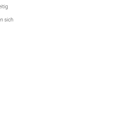
itig
n sich