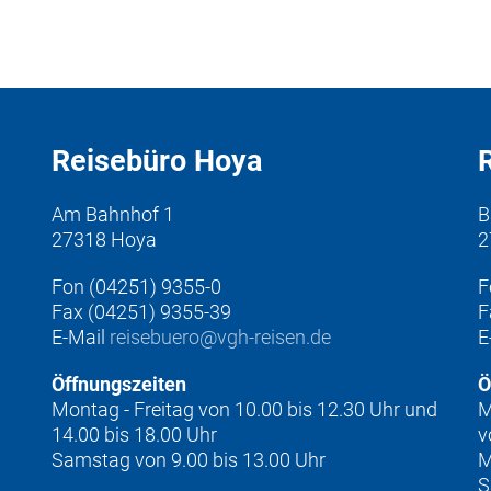
Reisebüro Hoya
Am Bahnhof 1
B
27318 Hoya
2
Fon (04251) 9355-0
F
Fax (04251) 9355-39
F
E-Mail
reisebuero@vgh-reisen.de
E
Öffnungszeiten
Ö
Montag - Freitag von 10.00 bis 12.30 Uhr und
M
14.00 bis 18.00 Uhr
v
Samstag von 9.00 bis 13.00 Uhr
M
S