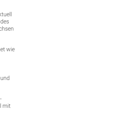
tuell
 des
achsen
et wie
 und
-
l mit