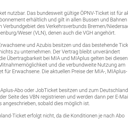
et nutzbar. Das bundesweit gültige ÖPNV-Ticket ist für ak
onnement erhältlich und gilt in allen Bussen und Bahnen
im Verbundgebiet des Verkehrsverbunds Bremen/Nieders
ienburg/Weser (VLN), denen auch die VGH angehört.
 Erwachsene und Azubis besitzen und das bestehende Tick
ichts zu unternehmen. Der Vertrag bleibt unverändert
die Übertragbarkeit bei MIA und MIAplus gelten bei diesen
die Mitnahmemöglichkeit und die verbundweite Nutzung am
für Erwachsene. Die aktuellen Preise der MIA-, MIAplus-
MIAplus-Abo oder JobTicket besitzen und zum Deutschland
der Seite des VBN registrieren und werden dann per E-Mai
angeschrieben, sobald dies möglich ist.
nd-Ticket erfolgt nicht, da die Konditionen je nach Abo