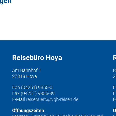
ngen
Reisebüro Hoya
Am Bahnhof 1
B
27318 Hoya
2
Fon (04251) 9355-0
F
Fax (04251) 9355-39
F
E-Mail
reisebuero@vgh-reisen.de
E
Öffnungszeiten
Ö