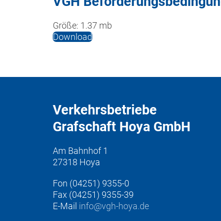
VGH Beförderungsbedingu
Größe:
1.37 mb
Download
Verkehrsbetriebe
Grafschaft Hoya GmbH
Am Bahnhof 1
27318 Hoya
Fon (04251) 9355-0
Fax (04251) 9355-39
E-Mail
info@vgh-hoya.de