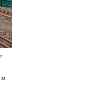
im
g
ist!