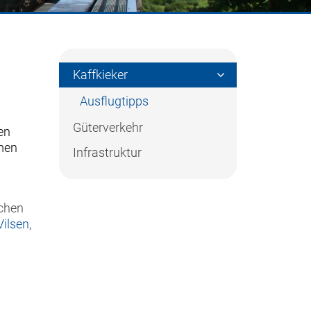
Kaffkieker
Ausflugtipps
Güterverkehr
ren
mmen
Infrastruktur
schen
ilsen
,