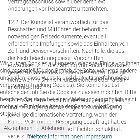
Vertragsabschluss sowie über deren evtl.
Änderungen vor Reiseantritt unterrichten.
12.2. Der Kunde ist verantwortlich für das
Beschaffen und Mitführen der behördlich
notwendigen Reisedokumente, eventuell
erforderliche Impfungen sowie das Einhal-ten von
Zoll- und Devisenvorschriften. Nachteile, die aus
der Nichtbeachtung dieser Vorschriften
Wir nutzen Cookies auf unserer Website. Einige von ihnen
erwachsen, z. B. die Zahlung von Rücktrittskosten,
sind essenziell für den Betrieb der Seite, während andere
gehen zu Lasten des Kunden/Reisenden. Dies gilt
uns helfen, diese Website und die Nutzererfahrung zu
nicht, wenn VGH nicht, unzureichend oder falsch
verbessern (Tracking Cookies). Sie können selbst
informiert hat.
entscheiden, ob Sie die Cookies zulassen möchten. Bitte
beachten Sie, dass bei einer Ablehnung womöglich nicht
12.3. VGH haftet nicht für die rechtzeitige Erteilung
mehr alle Funktionalitäten der Seite zur Verfügung
und den Zugang notwendiger Visa durch die
stehen.
jeweilige diplomatische Vertretung, wenn der
Kunde VGH mit der Besorgung beauftragt hat, es
Akzeptieren
Ablehnen
sei denn, dass VGH eigene Pflichten schuldhaft
verletzt hat.
Weitere Informationen
Impressum