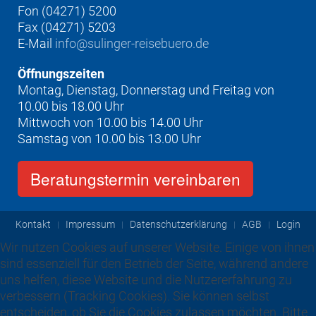
Fon (04271) 5200
Fax (04271) 5203
E-Mail
info@sulinger-reisebuero.de
Öffnungszeiten
Montag, Dienstag, Donnerstag und Freitag von
10.00 bis 18.00 Uhr
Mittwoch von 10.00 bis 14.00 Uhr
Samstag von 10.00 bis 13.00 Uhr
Beratungstermin vereinbaren
Kontakt
Impressum
Datenschutzerklärung
AGB
Login
Wir nutzen Cookies auf unserer Website. Einige von ihnen
sind essenziell für den Betrieb der Seite, während andere
uns helfen, diese Website und die Nutzererfahrung zu
verbessern (Tracking Cookies). Sie können selbst
entscheiden, ob Sie die Cookies zulassen möchten. Bitte