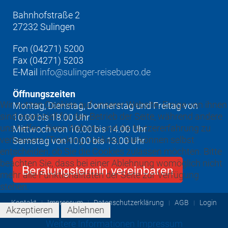
Bahnhofstraße 2
27232 Sulingen
Fon (04271) 5200
Fax (04271) 5203
E-Mail
info@sulinger-reisebuero.de
Öffnungszeiten
Wir nutzen Cookies auf unserer Website. Einige von ihnen
Montag, Dienstag, Donnerstag und Freitag von
sind essenziell für den Betrieb der Seite, während andere
10.00 bis 18.00 Uhr
uns helfen, diese Website und die Nutzererfahrung zu
Mittwoch von 10.00 bis 14.00 Uhr
verbessern (Tracking Cookies). Sie können selbst
Samstag von 10.00 bis 13.00 Uhr
entscheiden, ob Sie die Cookies zulassen möchten. Bitte
beachten Sie, dass bei einer Ablehnung womöglich nicht
Beratungstermin vereinbaren
mehr alle Funktionalitäten der Seite zur Verfügung
stehen.
Kontakt
Impressum
Datenschutzerklärung
AGB
Login
Akzeptieren
Ablehnen
Weitere Informationen
Impressum